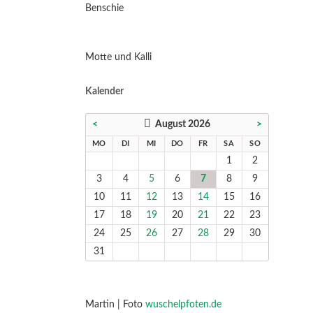
Benschie
Motte und Kalli
Kalender
<
August 2026
>
NTAG
ENSTAG
TTWOCH
NNERSTAG
EITAG
MSTAG
NNTAG
MO
DI
MI
DO
FR
SA
SO
1
2
3
4
5
6
7
8
9
10
11
12
13
14
15
16
17
18
19
20
21
22
23
24
25
26
27
28
29
30
31
Martin | Foto
wuschelpfoten.de