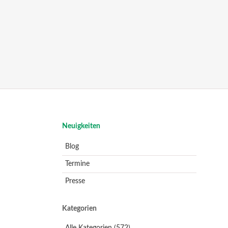
Navigation
Neuigkeiten
überspringen
Blog
Termine
Presse
Kategorien
Alle Kategorien
(572)