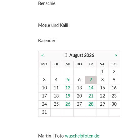
Benschie
Motte und Kalli
Kalender
<
August 2026
>
NTAG
ENSTAG
TTWOCH
NNERSTAG
EITAG
MSTAG
NNTAG
MO
DI
MI
DO
FR
SA
SO
1
2
3
4
5
6
7
8
9
10
11
12
13
14
15
16
17
18
19
20
21
22
23
24
25
26
27
28
29
30
31
Martin | Foto
wuschelpfoten.de