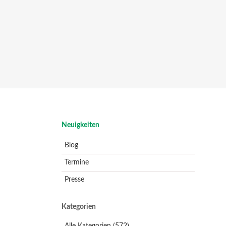
Navigation
Neuigkeiten
überspringen
Blog
Termine
Presse
Kategorien
Alle Kategorien
(572)