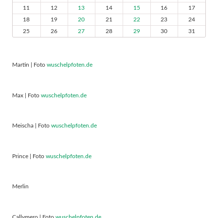
11
12
13
14
15
16
17
18
19
20
21
22
23
24
25
26
27
28
29
30
31
Martin | Foto
wuschelpfoten.de
Max | Foto
wuschelpfoten.de
Meischa | Foto
wuschelpfoten.de
Prince | Foto
wuschelpfoten.de
Merlin
Callymero | Foto
wuschelpfoten.de