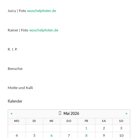
Juicy | Foto
wuschelpfoten.de
Rainer | Foto
wuschelpfoten.de
R. I. P.
Benschie
Motte und Kalli
Kalender
<
Mai 2026
>
MO
DI
MI
DO
FR
SA
SO
1
2
3
4
5
6
7
8
9
10