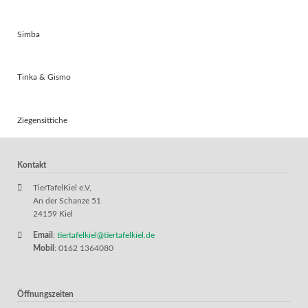
Simba
Tinka & Gismo
Ziegensittiche
Kontakt
TierTafelKiel e.V,
An der Schanze 51
24159 Kiel
Email
:
tiertafelkiel@tiertafelkiel.de
Mobil
: 0162 1364080
Öffnungszeiten