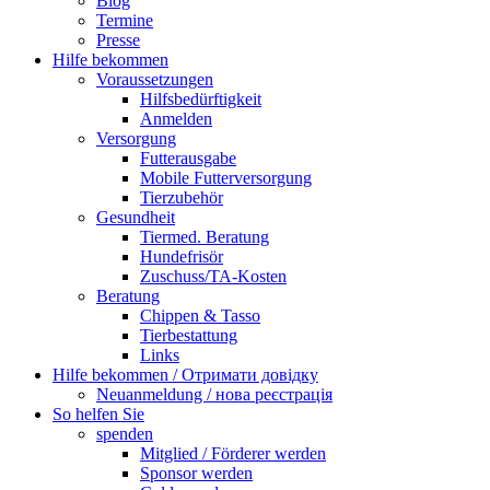
Blog
Termine
Presse
Hilfe bekommen
Voraussetzungen
Hilfsbedürftigkeit
Anmelden
Versorgung
Futterausgabe
Mobile Futterversorgung
Tierzubehör
Gesundheit
Tiermed. Beratung
Hundefrisör
Zuschuss/TA-Kosten
Beratung
Chippen & Tasso
Tierbestattung
Links
Hilfe bekommen / Отримати довідку
Neuanmeldung / нова реєстрація
So helfen Sie
spenden
Mitglied / Förderer werden
Sponsor werden