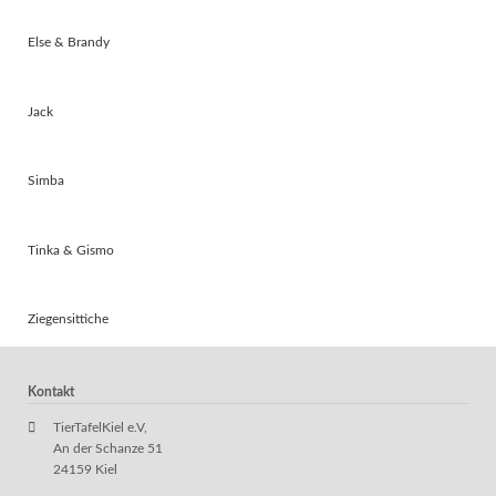
Else & Brandy
Jack
Simba
Tinka & Gismo
Ziegensittiche
Kontakt
TierTafelKiel e.V,
An der Schanze 51
24159 Kiel