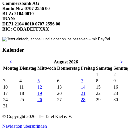
Commerzbank AG
Konto-Nr.: 0707 2556 00
BLZ: 2104 0010
IBAN:
DE71 2104 0010 0707 2556 00
BIC: COBADEFFXXX
Kalender
<
August 2026
>
Mo
ntag
Di
enstag
Mi
ttwoch
Do
nnerstag
Fr
eitag
Sa
mstag
So
nnta
1
2
3
4
5
6
7
8
9
10
11
12
13
14
15
16
17
18
19
20
21
22
23
24
25
26
27
28
29
30
31
© Copyright 2026. TierTafel Kiel e. V.
Navigation überspringen