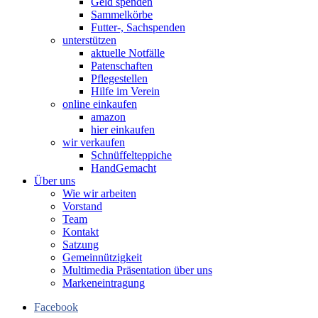
Geld spenden
Sammelkörbe
Futter-, Sachspenden
unterstützen
aktuelle Notfälle
Patenschaften
Pflegestellen
Hilfe im Verein
online einkaufen
amazon
hier einkaufen
wir verkaufen
Schnüffelteppiche
HandGemacht
Über uns
Wie wir arbeiten
Vorstand
Team
Kontakt
Satzung
Gemeinnützigkeit
Multimedia Präsentation über uns
Markeneintragung
Facebook