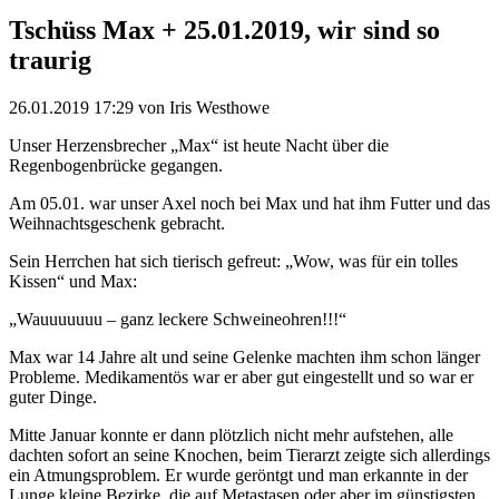
Tschüss Max + 25.01.2019, wir sind so
traurig
26.01.2019 17:29
von Iris Westhowe
Unser Herzensbrecher „Max“ ist heute Nacht über die
Regenbogenbrücke gegangen.
Am 05.01. war unser Axel noch bei Max und hat ihm Futter und das
Weihnachtsgeschenk gebracht.
Sein Herrchen hat sich tierisch gefreut: „Wow, was für ein tolles
Kissen“ und Max:
„Wauuuuuuu – ganz leckere Schweineohren!!!“
Max war 14 Jahre alt und seine Gelenke machten ihm schon länger
Probleme. Medikamentös war er aber gut eingestellt und so war er
guter Dinge.
Mitte Januar konnte er dann plötzlich nicht mehr aufstehen, alle
dachten sofort an seine Knochen, beim Tierarzt zeigte sich allerdings
ein Atmungsproblem. Er wurde geröntgt und man erkannte in der
Lunge kleine Bezirke, die auf Metastasen oder aber im günstigsten