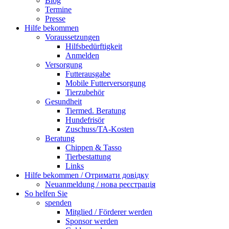
Blog
Termine
Presse
Hilfe bekommen
Voraussetzungen
Hilfsbedürftigkeit
Anmelden
Versorgung
Futterausgabe
Mobile Futterversorgung
Tierzubehör
Gesundheit
Tiermed. Beratung
Hundefrisör
Zuschuss/TA-Kosten
Beratung
Chippen & Tasso
Tierbestattung
Links
Hilfe bekommen / Отримати довідку
Neuanmeldung / нова реєстрація
So helfen Sie
spenden
Mitglied / Förderer werden
Sponsor werden