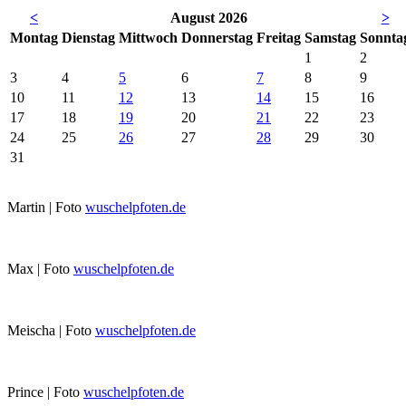
<
August 2026
>
Mo
ntag
Di
enstag
Mi
ttwoch
Do
nnerstag
Fr
eitag
Sa
mstag
So
nnta
1
2
3
4
5
6
7
8
9
10
11
12
13
14
15
16
17
18
19
20
21
22
23
24
25
26
27
28
29
30
31
Martin | Foto
wuschelpfoten.de
Max | Foto
wuschelpfoten.de
Meischa | Foto
wuschelpfoten.de
Prince | Foto
wuschelpfoten.de