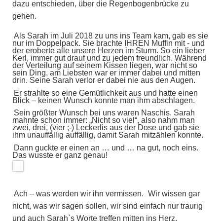
dazu entschieden, über die Regenbogenbrücke zu
gehen.
Als Sarah im Juli 2018 zu uns ins Team kam, gab es sie
nur im Doppelpack. Sie brachte IHREN Muffin mit - und
der eroberte alle unsere Herzen im Sturm. So ein lieber
Kerl, immer gut drauf und zu jedem freundlich. Während
der Verteilung auf seinem Kissen liegen, war nicht so
sein Ding, am Liebsten war er immer dabei und mitten
drin. Seine Sarah verlor er dabei nie aus den Augen.
Er strahlte so eine Gemütlichkeit aus und hatte einen
Blick – keinen Wunsch konnte man ihm abschlagen.
Sein größter Wunsch bei uns waren Naschis. Sarah
mahnte schon immer: „Nicht so viel“, also nahm man
zwei, drei, (vier ;-) Leckerlis aus der Dose und gab sie
ihm unauffällig auffällig, damit Sarah mitzählen konnte.
Dann guckte er einen an … und … na gut, noch eins.
Das wusste er ganz genau!
Ach – was werden wir ihn vermissen.
Wir wissen gar
nicht, was wir sagen sollen, wir sind einfach nur traurig
und auch Sarah`s Worte treffen mitten ins Herz.