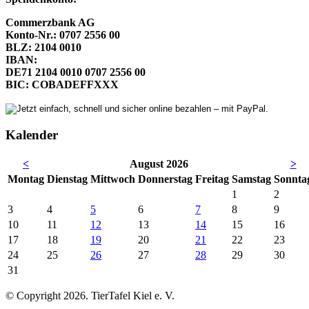
Commerzbank AG
Konto-Nr.: 0707 2556 00
BLZ: 2104 0010
IBAN:
DE71 2104 0010 0707 2556 00
BIC: COBADEFFXXX
Kalender
<
August 2026
>
Mo
ntag
Di
enstag
Mi
ttwoch
Do
nnerstag
Fr
eitag
Sa
mstag
So
nnta
1
2
3
4
5
6
7
8
9
10
11
12
13
14
15
16
17
18
19
20
21
22
23
24
25
26
27
28
29
30
31
© Copyright 2026. TierTafel Kiel e. V.