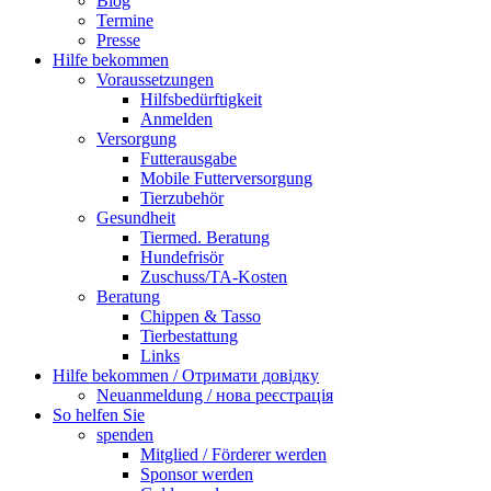
Blog
Termine
Presse
Hilfe bekommen
Voraussetzungen
Hilfsbedürftigkeit
Anmelden
Versorgung
Futterausgabe
Mobile Futterversorgung
Tierzubehör
Gesundheit
Tiermed. Beratung
Hundefrisör
Zuschuss/TA-Kosten
Beratung
Chippen & Tasso
Tierbestattung
Links
Hilfe bekommen / Отримати довідку
Neuanmeldung / нова реєстрація
So helfen Sie
spenden
Mitglied / Förderer werden
Sponsor werden