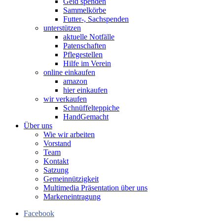
Geld spenden
Sammelkörbe
Futter-, Sachspenden
unterstützen
aktuelle Notfälle
Patenschaften
Pflegestellen
Hilfe im Verein
online einkaufen
amazon
hier einkaufen
wir verkaufen
Schnüffelteppiche
HandGemacht
Über uns
Wie wir arbeiten
Vorstand
Team
Kontakt
Satzung
Gemeinnützigkeit
Multimedia Präsentation über uns
Markeneintragung
Facebook