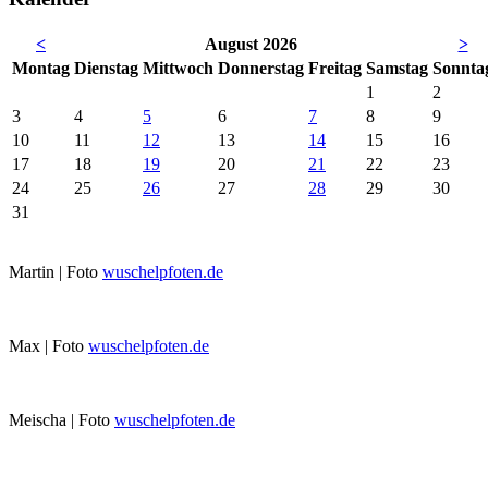
<
August 2026
>
Mo
ntag
Di
enstag
Mi
ttwoch
Do
nnerstag
Fr
eitag
Sa
mstag
So
nnta
1
2
3
4
5
6
7
8
9
10
11
12
13
14
15
16
17
18
19
20
21
22
23
24
25
26
27
28
29
30
31
Martin | Foto
wuschelpfoten.de
Max | Foto
wuschelpfoten.de
Meischa | Foto
wuschelpfoten.de