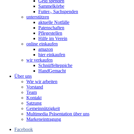
Geld spenden
Sammelkörbe
Futter-, Sachspenden
unterstützen
aktuelle Notfälle
Patenschaften
Pflegestellen
Hilfe im Verein
online einkaufen
amazon
hier einkaufen
wir verkaufen
Schnüffelteppiche
HandGemacht
Über uns
Wie wir arbeiten
Vorstand
Team
Kontakt
Satzung
Gemeinnützigkeit
Multimedia Präsentation über uns
Markeneintragung
Facebook