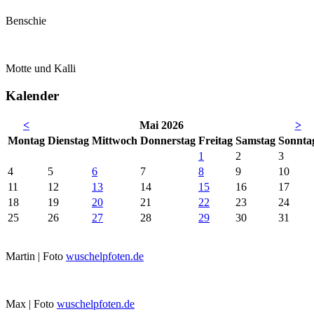
Benschie
Motte und Kalli
Kalender
<
Mai 2026
>
Mo
ntag
Di
enstag
Mi
ttwoch
Do
nnerstag
Fr
eitag
Sa
mstag
So
nnta
1
2
3
4
5
6
7
8
9
10
11
12
13
14
15
16
17
18
19
20
21
22
23
24
25
26
27
28
29
30
31
Martin | Foto
wuschelpfoten.de
Max | Foto
wuschelpfoten.de