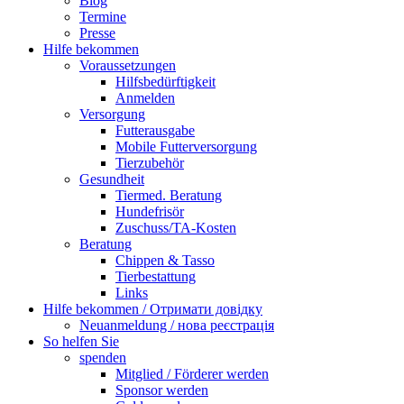
Blog
Termine
Presse
Hilfe bekommen
Voraussetzungen
Hilfsbedürftigkeit
Anmelden
Versorgung
Futterausgabe
Mobile Futterversorgung
Tierzubehör
Gesundheit
Tiermed. Beratung
Hundefrisör
Zuschuss/TA-Kosten
Beratung
Chippen & Tasso
Tierbestattung
Links
Hilfe bekommen / Отримати довідку
Neuanmeldung / нова реєстрація
So helfen Sie
spenden
Mitglied / Förderer werden
Sponsor werden