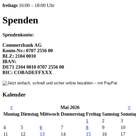
freitags
16:00 – 18:00 Uhr
Spenden
Spendenkonto:
Commerzbank AG
Konto-Nr.: 0707 2556 00
BLZ: 2104 0010
IBAN:
DE71 2104 0010 0707 2556 00
BIC: COBADEFFXXX
Kalender
<
Mai 2026
>
Mo
ntag
Di
enstag
Mi
ttwoch
Do
nnerstag
Fr
eitag
Sa
mstag
So
nnta
1
2
3
4
5
6
7
8
9
10
11
12
13
14
15
16
17