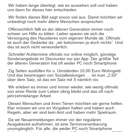
Wir haben lange überlegt, wie es aussehen soll und haben
uns dann für dieses hier entschieden.
Wir finden dieses Bild sagt soooo viel aus. Damit möchten wir
unbedingt noch mehr ältere Menschen ansprechen.
Offensichtlich fällt es der älteren Generation immer noch
schwer um Hilfe zu bitten. Lieber sparen sie sich die
Versorgung des Haustieres vom eigenen Munde ab. Oftmals
ist auch der Gedanke da: „wir bekommen ja doch nichts“. Und
das ist auch nicht verwunderlich.
Schnelle! Arzttermine oftmals nur online möglich, günstige
Sonderangebote im Discounter nur per App. Der größte Teil
der älteren Generation hat oft weder PC noch Smartphone.
Zig Seiten ausfüllen für u. Umständen 10,00 Euro Wohngeld.
Und das beantragen von Sozialleistungen … ist man „2,50“
über dem Satz, ist das ein Satz mit X nämlich nix.
Wir erleben es immer und immer wieder, wie wenig oftmals
von einer Rente zum Leben übrig bleibt und das oft nach
jahrzehntelanger Arbeit.
Diesen Menschen und ihren Tieren möchten wir gerne helfen.
Klar müssen wir uns an Vorgaben halten und haben auch
Regeln, aber wir sind kein Amt und haben mehr Spielraum.
Da wir Neuanmeldungen immer vor der regulären
Ausgabezeit aufnehmen, ist eine Terminvereinbarung
unumgänglich. Für alle, die weder PC noch Smartphone