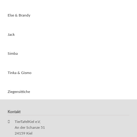
Else & Brandy
Jack
Simba
Tinka & Gismo
Ziegensittiche
Kontakt
TierTafelKiel e.V,
An der Schanze 51
24159 Kiel