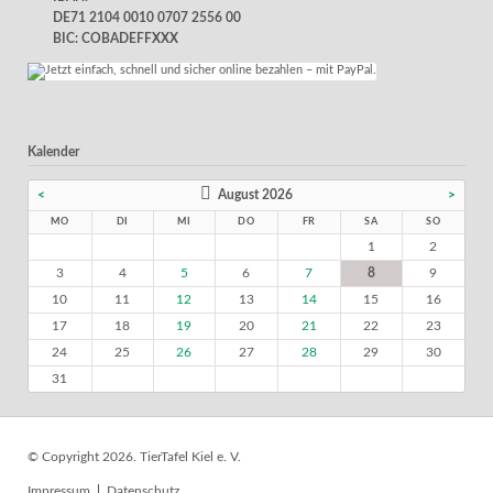
DE71 2104 0010 0707 2556 00
BIC: COBADEFFXXX
Kalender
<
August 2026
>
MO
DI
MI
DO
FR
SA
SO
1
2
3
4
5
6
7
8
9
10
11
12
13
14
15
16
17
18
19
20
21
22
23
24
25
26
27
28
29
30
31
© Copyright 2026. TierTafel Kiel e. V.
Navigation
Impressum
Datenschutz