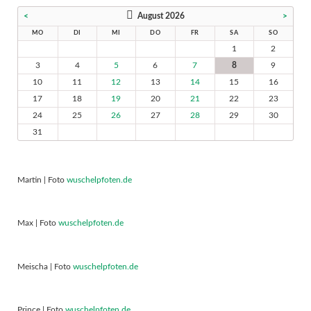
<
August 2026
>
MO
DI
MI
DO
FR
SA
SO
1
2
3
4
5
6
7
8
9
10
11
12
13
14
15
16
17
18
19
20
21
22
23
24
25
26
27
28
29
30
31
Martin | Foto
wuschelpfoten.de
Max | Foto
wuschelpfoten.de
Meischa | Foto
wuschelpfoten.de
Prince | Foto
wuschelpfoten.de