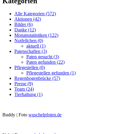
Kategorien
Alle Kategorien
(572)
Aktionen
(42)
Bilder
(6)
Danke
(12)
Monatsstatistiken
(122)
Notfellchen
(0)
aktuell
(1)
Patenschaften
(3)
Paten gesucht
(3)
Paten gefunden
(22)
Pflegestellen
(0)
Pflegestellen gefunden
(1)
Regenbogenbrücke
(57)
Presse
(9)
Team
(24)
Tierhaltung
(1)
Buddy | Foto
wuschelpfoten.de