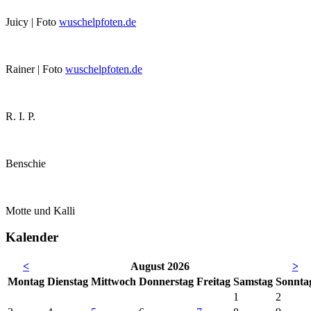
Juicy | Foto
wuschelpfoten.de
Rainer | Foto
wuschelpfoten.de
R. I. P.
Benschie
Motte und Kalli
Kalender
<
August 2026
>
Mo
ntag
Di
enstag
Mi
ttwoch
Do
nnerstag
Fr
eitag
Sa
mstag
So
nnta
1
2