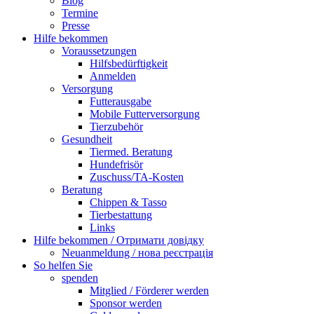
Blog
Termine
Presse
Hilfe bekommen
Voraussetzungen
Hilfsbedürftigkeit
Anmelden
Versorgung
Futterausgabe
Mobile Futterversorgung
Tierzubehör
Gesundheit
Tiermed. Beratung
Hundefrisör
Zuschuss/TA-Kosten
Beratung
Chippen & Tasso
Tierbestattung
Links
Hilfe bekommen / Отримати довідку
Neuanmeldung / нова реєстрація
So helfen Sie
spenden
Mitglied / Förderer werden
Sponsor werden