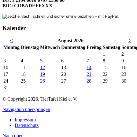
DE71 2104 0010 0707 2556 00
BIC: COBADEFFXXX
Kalender
<
August 2026
>
Mo
ntag
Di
enstag
Mi
ttwoch
Do
nnerstag
Fr
eitag
Sa
mstag
So
nnta
1
2
3
4
5
6
7
8
9
10
11
12
13
14
15
16
17
18
19
20
21
22
23
24
25
26
27
28
29
30
31
© Copyright 2026. TierTafel Kiel e. V.
Navigation überspringen
Impressum
Datenschutz
Nach
oben