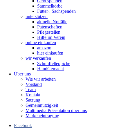
Geld spenden
Sammelkörbe
Futter-, Sachspenden
unterstützen
aktuelle Notfälle
Patenschaften
Pflegestellen
Hilfe im Verein
online einkaufen
amazon
hier einkaufen
wir verkaufen
Schnüffelteppiche
HandGemacht
Über uns
Wie wir arbeiten
Vorstand
Team
Kontakt
Satzung
Gemeinnützigkeit
Multimedia Präsentation über uns
Markeneintragung
Facebook