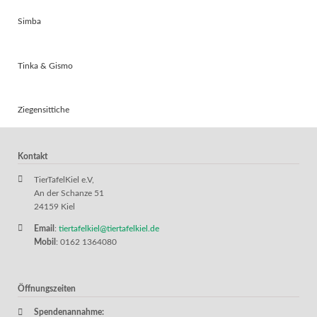
Simba
Tinka & Gismo
Ziegensittiche
Kontakt
TierTafelKiel e.V,
An der Schanze 51
24159 Kiel
Email
:
tiertafelkiel@tiertafelkiel.de
Mobil
: 0162 1364080
Öffnungszeiten
Spendenannahme: