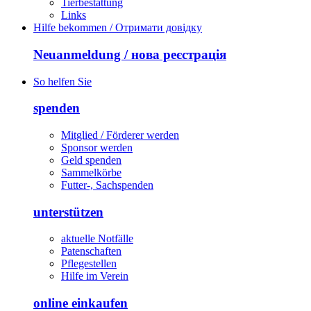
Tierbestattung
Links
Hilfe bekommen / Отримати довідку
Neuanmeldung / нова реєстрація
So helfen Sie
spenden
Mitglied / Förderer werden
Sponsor werden
Geld spenden
Sammelkörbe
Futter-, Sachspenden
unterstützen
aktuelle Notfälle
Patenschaften
Pflegestellen
Hilfe im Verein
online einkaufen