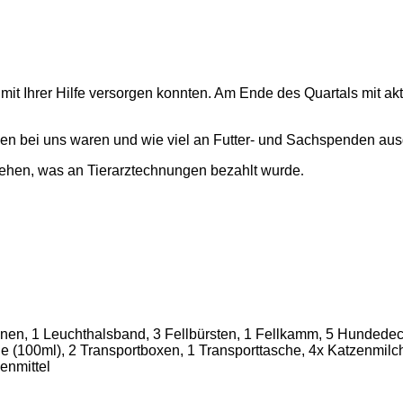
ir mit Ihrer Hilfe versorgen konnten. Am Ende des Quartals mit a
den bei uns waren und wie viel an Futter- und Sachspenden a
ehen, was an Tierarztechnungen bezahlt wurde
.
inen, 1 Leuchthalsband, 3 Fellbürsten, 1 Fellkamm, 5 Hundede
(100ml), 2 Transportboxen, 1 Transporttasche, 4x Katzenmilch
kenmittel