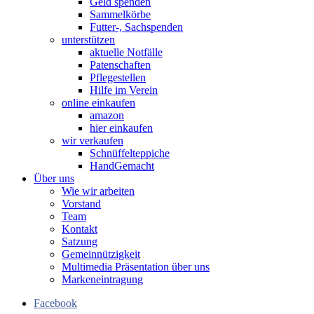
Geld spenden
Sammelkörbe
Futter-, Sachspenden
unterstützen
aktuelle Notfälle
Patenschaften
Pflegestellen
Hilfe im Verein
online einkaufen
amazon
hier einkaufen
wir verkaufen
Schnüffelteppiche
HandGemacht
Über uns
Wie wir arbeiten
Vorstand
Team
Kontakt
Satzung
Gemeinnützigkeit
Multimedia Präsentation über uns
Markeneintragung
Facebook