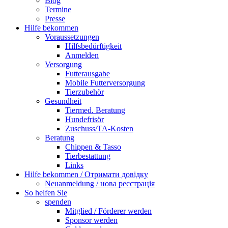
Blog
Termine
Presse
Hilfe bekommen
Voraussetzungen
Hilfsbedürftigkeit
Anmelden
Versorgung
Futterausgabe
Mobile Futterversorgung
Tierzubehör
Gesundheit
Tiermed. Beratung
Hundefrisör
Zuschuss/TA-Kosten
Beratung
Chippen & Tasso
Tierbestattung
Links
Hilfe bekommen / Отримати довідку
Neuanmeldung / нова реєстрація
So helfen Sie
spenden
Mitglied / Förderer werden
Sponsor werden