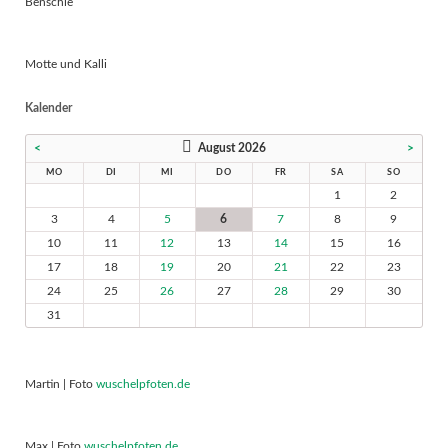
Benschie
Motte und Kalli
Kalender
<
August 2026
>
MO
DI
MI
DO
FR
SA
SO
1
2
3
4
5
6
7
8
9
10
11
12
13
14
15
16
17
18
19
20
21
22
23
24
25
26
27
28
29
30
31
Martin | Foto
wuschelpfoten.de
Max | Foto
wuschelpfoten.de