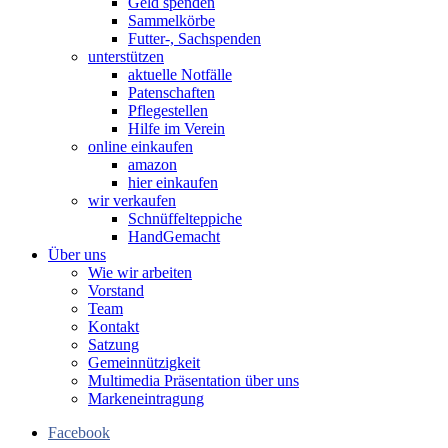
Geld spenden
Sammelkörbe
Futter-, Sachspenden
unterstützen
aktuelle Notfälle
Patenschaften
Pflegestellen
Hilfe im Verein
online einkaufen
amazon
hier einkaufen
wir verkaufen
Schnüffelteppiche
HandGemacht
Über uns
Wie wir arbeiten
Vorstand
Team
Kontakt
Satzung
Gemeinnützigkeit
Multimedia Präsentation über uns
Markeneintragung
Facebook