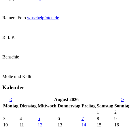
Rainer | Foto
wuschelpfoten.de
R. I. P.
Benschie
Motte und Kalli
Kalender
<
August 2026
>
Mo
ntag
Di
enstag
Mi
ttwoch
Do
nnerstag
Fr
eitag
Sa
mstag
So
nnta
1
2
3
4
5
6
7
8
9
10
11
12
13
14
15
16