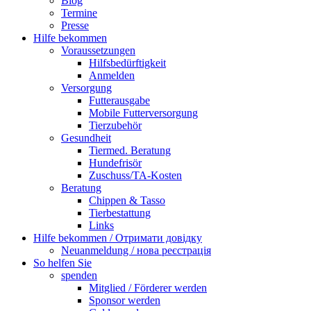
Blog
Termine
Presse
Hilfe bekommen
Voraussetzungen
Hilfsbedürftigkeit
Anmelden
Versorgung
Futterausgabe
Mobile Futterversorgung
Tierzubehör
Gesundheit
Tiermed. Beratung
Hundefrisör
Zuschuss/TA-Kosten
Beratung
Chippen & Tasso
Tierbestattung
Links
Hilfe bekommen / Отримати довідку
Neuanmeldung / нова реєстрація
So helfen Sie
spenden
Mitglied / Förderer werden
Sponsor werden