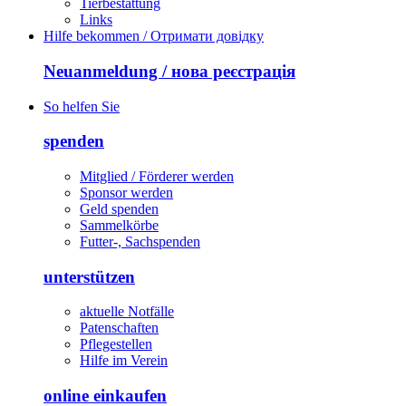
Tierbestattung
Links
Hilfe bekommen / Отримати довідку
Neuanmeldung / нова реєстрація
So helfen Sie
spenden
Mitglied / Förderer werden
Sponsor werden
Geld spenden
Sammelkörbe
Futter-, Sachspenden
unterstützen
aktuelle Notfälle
Patenschaften
Pflegestellen
Hilfe im Verein
online einkaufen