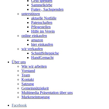
Geld spenden
Sammelkörbe
Futter-, Sachspenden
unterstützen
aktuelle Notfälle
Patenschaften
Pflegestellen
Hilfe im Verein
online einkaufen
amazon
hier einkaufen
wir verkaufen
Schnüffelteppiche
HandGemacht
Über uns
Wie wir arbeiten
Vorstand
Team
Kontakt
Satzung
Gemeinnützigkeit
Multimedia Präsentation über uns
Markeneintragung
Facebook