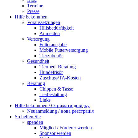
Blog
Termine
Presse
Hilfe bekommen
Voraussetzungen
Hilfsbedürftigkeit
Anmelden
Versorgung
Futterausgabe
Mobile Futterversorgung
Tierzubehör
Gesundheit
Tiermed. Beratung
Hundefrisör
Zuschuss/TA-Kosten
Beratung
Chippen & Tasso
Tierbestattung
Links
Hilfe bekommen / Отримати довідку
Neuanmeldung / нова реєстрація
So helfen Sie
spenden
Mitglied / Förderer werden
Sponsor werden