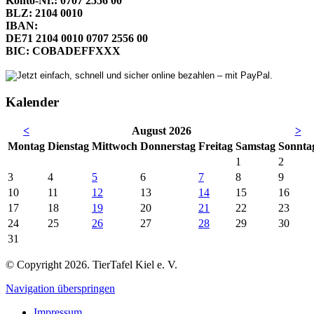
Konto-Nr.: 0707 2556 00
BLZ: 2104 0010
IBAN:
DE71 2104 0010 0707 2556 00
BIC: COBADEFFXXX
Kalender
<
August 2026
>
Mo
ntag
Di
enstag
Mi
ttwoch
Do
nnerstag
Fr
eitag
Sa
mstag
So
nnta
1
2
3
4
5
6
7
8
9
10
11
12
13
14
15
16
17
18
19
20
21
22
23
24
25
26
27
28
29
30
31
© Copyright 2026. TierTafel Kiel e. V.
Navigation überspringen
Impressum