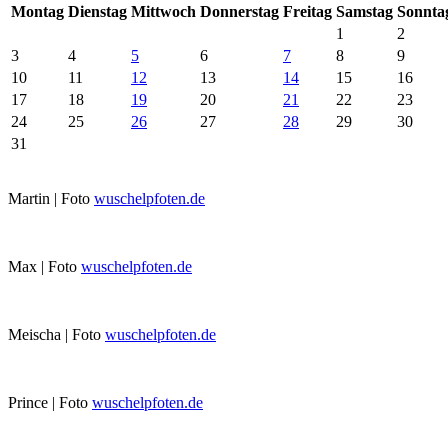
Mo
ntag
Di
enstag
Mi
ttwoch
Do
nnerstag
Fr
eitag
Sa
mstag
So
nnta
1
2
3
4
5
6
7
8
9
10
11
12
13
14
15
16
17
18
19
20
21
22
23
24
25
26
27
28
29
30
31
Martin | Foto
wuschelpfoten.de
Max | Foto
wuschelpfoten.de
Meischa | Foto
wuschelpfoten.de
Prince | Foto
wuschelpfoten.de