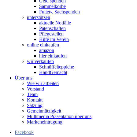
Geld spenden
Sammelkörbe
Futter-, Sachspenden
unterstützen
aktuelle Notfälle
Patenschaften
Pflegestellen
Hilfe im Verein
online einkaufen
amazon
hier einkaufen
wir verkaufen
Schnüffelteppiche
HandGemacht
Über uns
Wie wir arbeiten
Vorstand
Team
Kontakt
Satzung
Gemeinnützigkeit
Multimedia Präsentation über uns
Markeneintragung
Facebook