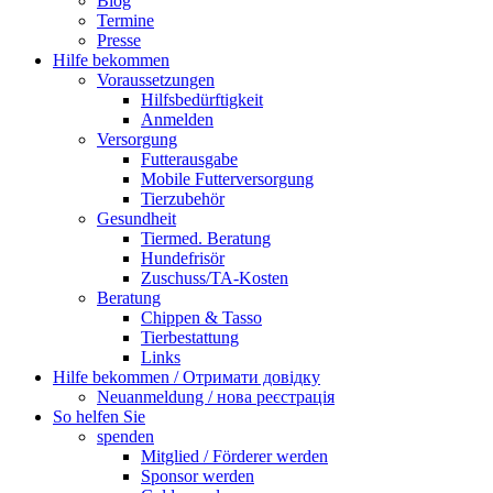
Blog
Termine
Presse
Hilfe bekommen
Voraussetzungen
Hilfsbedürftigkeit
Anmelden
Versorgung
Futterausgabe
Mobile Futterversorgung
Tierzubehör
Gesundheit
Tiermed. Beratung
Hundefrisör
Zuschuss/TA-Kosten
Beratung
Chippen & Tasso
Tierbestattung
Links
Hilfe bekommen / Отримати довідку
Neuanmeldung / нова реєстрація
So helfen Sie
spenden
Mitglied / Förderer werden
Sponsor werden