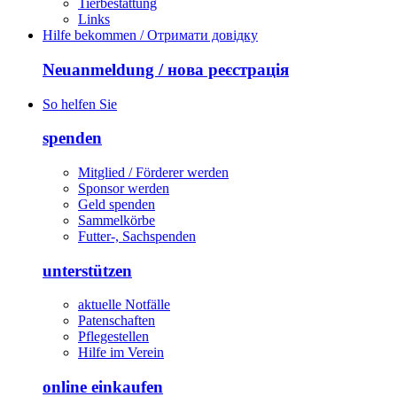
Tierbestattung
Links
Hilfe bekommen / Отримати довідку
Neuanmeldung / нова реєстрація
So helfen Sie
spenden
Mitglied / Förderer werden
Sponsor werden
Geld spenden
Sammelkörbe
Futter-, Sachspenden
unterstützen
aktuelle Notfälle
Patenschaften
Pflegestellen
Hilfe im Verein
online einkaufen