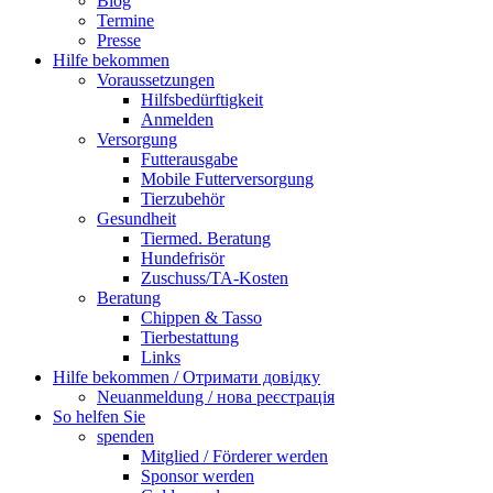
Blog
Termine
Presse
Hilfe bekommen
Voraussetzungen
Hilfsbedürftigkeit
Anmelden
Versorgung
Futterausgabe
Mobile Futterversorgung
Tierzubehör
Gesundheit
Tiermed. Beratung
Hundefrisör
Zuschuss/TA-Kosten
Beratung
Chippen & Tasso
Tierbestattung
Links
Hilfe bekommen / Отримати довідку
Neuanmeldung / нова реєстрація
So helfen Sie
spenden
Mitglied / Förderer werden
Sponsor werden