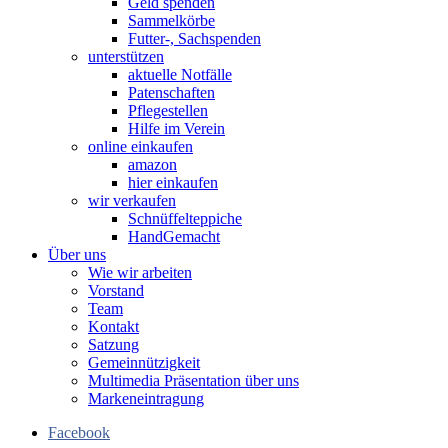
Geld spenden
Sammelkörbe
Futter-, Sachspenden
unterstützen
aktuelle Notfälle
Patenschaften
Pflegestellen
Hilfe im Verein
online einkaufen
amazon
hier einkaufen
wir verkaufen
Schnüffelteppiche
HandGemacht
Über uns
Wie wir arbeiten
Vorstand
Team
Kontakt
Satzung
Gemeinnützigkeit
Multimedia Präsentation über uns
Markeneintragung
Facebook