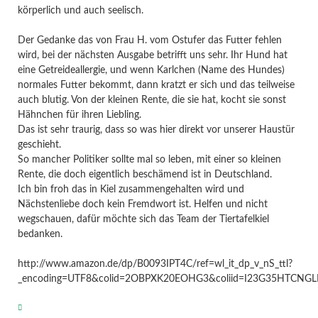
körperlich und auch seelisch.
Der Gedanke das von Frau H. vom Ostufer das Futter fehlen
wird, bei der nächsten Ausgabe betrifft uns sehr. Ihr Hund hat
eine Getreideallergie, und wenn Karlchen (Name des Hundes)
normales Futter bekommt, dann kratzt er sich und das teilweise
auch blutig. Von der kleinen Rente, die sie hat, kocht sie sonst
Hähnchen für ihren Liebling.
Das ist sehr traurig, dass so was hier direkt vor unserer Haustür
geschieht.
So mancher Politiker sollte mal so leben, mit einer so kleinen
Rente, die doch eigentlich beschämend ist in Deutschland.
Ich bin froh das in Kiel zusammengehalten wird und
Nächstenliebe doch kein Fremdwort ist. Helfen und nicht
wegschauen, dafür möchte sich das Team der Tiertafelkiel
bedanken.
http://www.amazon.de/dp/B0093IPT4C/ref=wl_it_dp_v_nS_ttl?
_encoding=UTF8&colid=2OBPXK20EOHG3&coliid=I23G35HTCNG