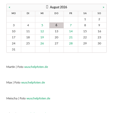
<
August 2026
>
MO
DI
MI
DO
FR
SA
SO
1
2
3
4
5
6
7
8
9
10
11
12
13
14
15
16
17
18
19
20
21
22
23
24
25
26
27
28
29
30
31
Martin | Foto
wuschelpfoten.de
Max | Foto
wuschelpfoten.de
Meischa | Foto
wuschelpfoten.de