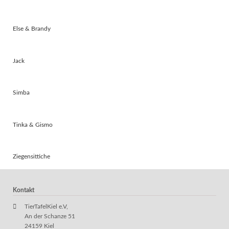
Else & Brandy
Jack
Simba
Tinka & Gismo
Ziegensittiche
Kontakt
TierTafelKiel e.V,
An der Schanze 51
24159 Kiel