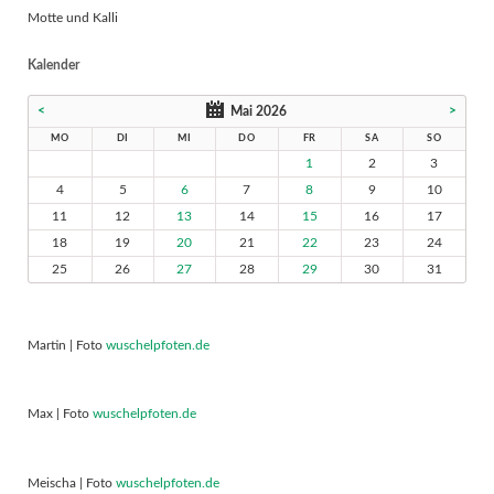
Motte und Kalli
Kalender
<
>
Mai 2026
MO
DI
MI
DO
FR
SA
SO
1
2
3
4
5
6
7
8
9
10
11
12
13
14
15
16
17
18
19
20
21
22
23
24
25
26
27
28
29
30
31
Martin | Foto
wuschelpfoten.de
Max | Foto
wuschelpfoten.de
Meischa | Foto
wuschelpfoten.de