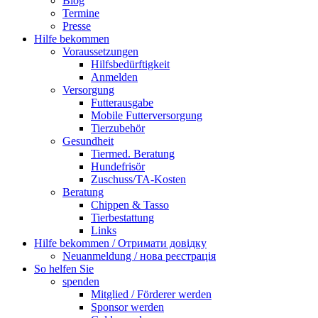
Blog
Termine
Presse
Hilfe bekommen
Voraussetzungen
Hilfsbedürftigkeit
Anmelden
Versorgung
Futterausgabe
Mobile Futterversorgung
Tierzubehör
Gesundheit
Tiermed. Beratung
Hundefrisör
Zuschuss/TA-Kosten
Beratung
Chippen & Tasso
Tierbestattung
Links
Hilfe bekommen / Отримати довідку
Neuanmeldung / нова реєстрація
So helfen Sie
spenden
Mitglied / Förderer werden
Sponsor werden