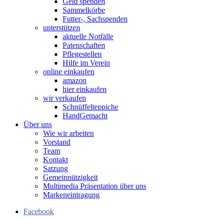
Geld spenden
Sammelkörbe
Futter-, Sachspenden
unterstützen
aktuelle Notfälle
Patenschaften
Pflegestellen
Hilfe im Verein
online einkaufen
amazon
hier einkaufen
wir verkaufen
Schnüffelteppiche
HandGemacht
Über uns
Wie wir arbeiten
Vorstand
Team
Kontakt
Satzung
Gemeinnützigkeit
Multimedia Präsentation über uns
Markeneintragung
Facebook