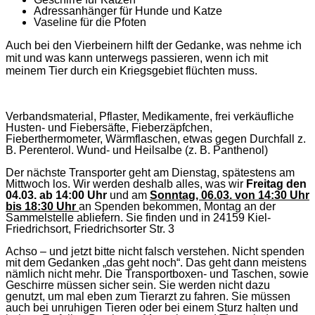
Adressanhänger für Hunde und Katze
Vaseline für die Pfoten
Auch bei den Vierbeinern hilft der Gedanke, was nehme ich
mit und was kann unterwegs passieren, wenn ich mit
meinem Tier durch ein Kriegsgebiet flüchten muss.
Verbandsmaterial, Pflaster, Medikamente, frei verkäufliche
Husten- und Fiebersäfte, Fieberzäpfchen,
Fieberthermometer, Wärmflaschen, etwas gegen Durchfall z.
B. Perenterol. Wund- und Heilsalbe (z. B. Panthenol)
Der nächste Transporter geht am Dienstag, spätestens am
Mittwoch los. Wir werden deshalb alles, was wir
Freitag den
04.0
3
. ab 14:00 Uhr
und am
Sonntag,
06.03.
von 14:30 Uhr
bis 18:30 Uhr
an Spenden bekommen, Montag an der
Sammelstelle abliefern.
Sie finden und in 24159 Kiel-
Friedrichsort, Friedrichsorter Str. 3
Achso – und jetzt bitte nicht falsch verstehen. Nicht spenden
mit dem Gedanken „das geht noch“. Das geht dann meistens
nämlich nicht mehr. Die Transportboxen- und Taschen, sowie
Geschirre müssen sicher sein. Sie werden nicht dazu
genutzt, um mal eben zum Tierarzt zu fahren. Sie müssen
auch bei unruhigen Tieren oder bei einem Sturz halten und