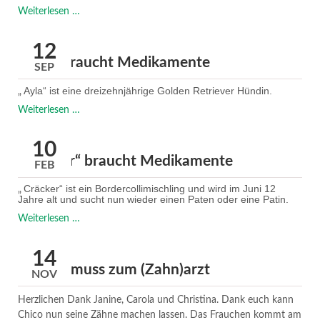
King
Weiterlesen …
braucht
Unterstützung
12
"Ayla" braucht Medikamente
SEP
Ayla“ ist eine dreizehnjährige Golden Retriever Hündin.
„
"Ayla"
Weiterlesen …
braucht
Medikamente
10
„Cräcker“ braucht Medikamente
FEB
Cräcker“ ist ein Bordercollimischling und wird im Juni 12
„
Jahre alt und sucht nun wieder einen Paten oder eine Patin.
„Cräcker“
Weiterlesen …
braucht
Medikamente
14
"Chico" muss zum (Zahn)arzt
NOV
Herzlichen Dank Janine, Carola und Christina. Dank euch kann
Chico nun seine Zähne machen lassen. Das Frauchen kommt am