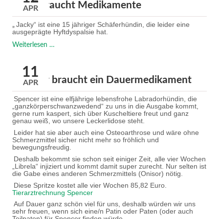
Jacky braucht Medikamente
APR
Jacky“ ist eine 15 jähriger Schäferhündin, die leider eine
„
ausgeprägte Hyftdyspalsie hat.
Jacky
Weiterlesen …
braucht
Medikamente
11
Spencer braucht ein Dauermedikament
APR
Spencer ist eine elfjährige lebensfrohe Labradorhündin, die
„ganzkörperschwanzwedend“ zu uns in die Ausgabe kommt,
gerne rum kaspert, sich über Kuscheltiere freut und ganz
genau weiß, wo unsere Leckerlidose steht.
Leider hat sie aber auch eine Osteoarthrose und wäre ohne
Schmerzmittel sicher nicht mehr so fröhlich und
bewegungsfreudig.
Deshalb bekommt sie schon seit einiger Zeit, alle vier Wochen
„Librela“ injiziert und kommt damit super zurecht. Nur selten ist
die Gabe eines anderen Schmerzmittels (Onisor) nötig.
Diese Spritze kostet alle vier Wochen 85,82 Euro.
Tierarztrechnung Spencer
Auf Dauer ganz schön viel für uns, deshalb würden wir uns
sehr freuen, wenn sich eine/n Patin oder Paten (oder auch
Teilpaten) für Spencer finden würde.