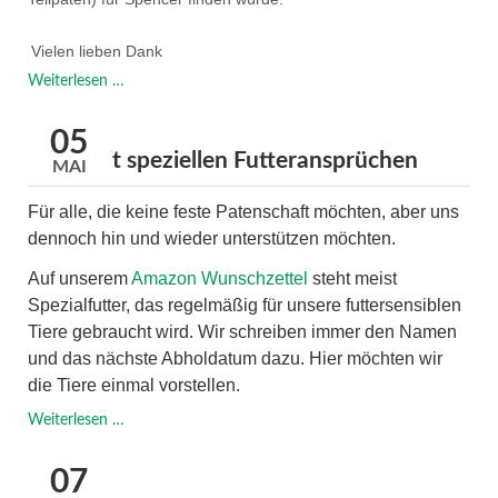
Vielen lieben Dank
Spencer
Weiterlesen …
braucht
ein
05
Dauermedikament
Tiere mit speziellen Futteransprüchen
MAI
Für alle, die keine feste Patenschaft möchten, aber uns
dennoch hin und wieder unterstützen möchten.
Auf unserem
Amazon Wunschzettel
steht meist
Spezialfutter, das regelmäßig für unsere futtersensiblen
Tiere gebraucht wird. Wir schreiben immer den Namen
und das nächste Abholdatum dazu.
Hier möchten wir
die Tiere einmal vorstellen.
Tiere
Weiterlesen …
mit
speziellen
07
Futteransprüchen