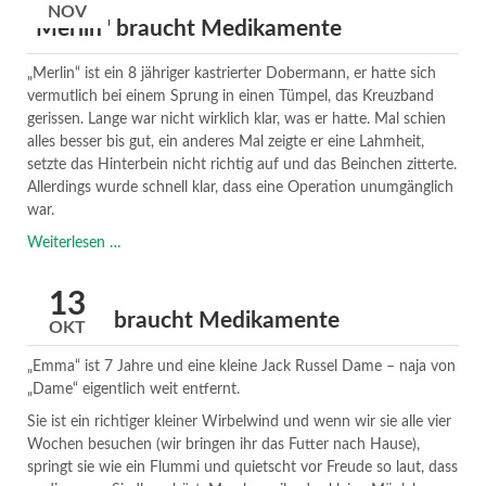
NOV
"Merlin" braucht Medikamente
„Merlin“ ist ein 8 jähriger kastrierter Dobermann, er hatte sich
vermutlich bei einem Sprung in einen Tümpel, das Kreuzband
gerissen. Lange war nicht wirklich klar, was er hatte. Mal schien
alles besser bis gut, ein anderes Mal zeigte er eine Lahmheit,
setzte das Hinterbein nicht richtig auf und das Beinchen zitterte.
Allerdings wurde schnell klar, dass eine Operation unumgänglich
war.
"Merlin"
Weiterlesen …
braucht
Medikamente
13
"Emma" braucht Medikamente
OKT
„Emma“ ist 7 Jahre und eine kleine Jack Russel Dame – naja von
„Dame“ eigentlich weit entfernt.
Sie ist ein richtiger kleiner Wirbelwind und wenn wir sie alle vier
Wochen besuchen (wir bringen ihr das Futter nach Hause),
springt sie wie ein Flummi und quietscht vor Freude so laut, dass