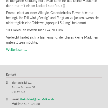
es die ganze Siedlung hört. Man kann ihr das kleine Mäulchen
dann nur mit einem Leckerli stopfen. :-))
Emma leidet an einer Allergie. Getreidefreies Futter hilft nur
bedingt. Ihr Fell wird „fleckig“ und fängt an zu jucken, wenn sie
nicht täglich eine Tablette „Apoquell 5,4 mg“ bekommt.
100 Tabletten kosten hier 124,70 Euro.
Vielleicht findet sich ja hier jemand, der dieses kleine Mädchen
unterstützen möchte.
"Emma"
Weiterlesen …
braucht
Medikamente
Kontakt
TierTafelKiel e.V,
An der Schanze 51
24159 Kiel
Email
:
tiertafelkiel@tiertafelkiel.de
Mobil
: 0162 1364080