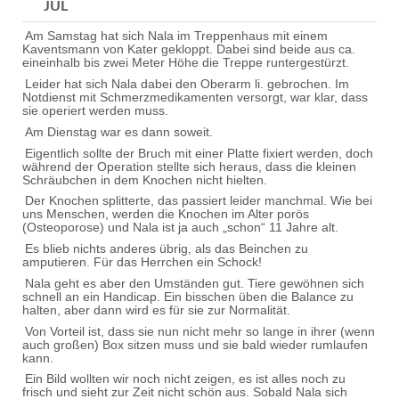
"Nala"
JUL
Am Samstag hat sich Nala im Treppenhaus mit einem
Kaventsmann von Kater gekloppt. Dabei sind beide aus ca.
eineinhalb bis zwei Meter Höhe die Treppe runtergestürzt.
Leider hat sich Nala dabei den Oberarm li. gebrochen. Im
Notdienst mit Schmerzmedikamenten versorgt, war klar, dass
sie operiert werden muss.
Am Dienstag war es dann soweit.
Eigentlich sollte der Bruch mit einer Platte fixiert werden, doch
während der Operation stellte sich heraus, dass die kleinen
Schräubchen in dem Knochen nicht hielten.
Der Knochen splitterte, das passiert leider manchmal. Wie bei
uns Menschen, werden die Knochen im Alter porös
(Osteoporose) und Nala ist ja auch „schon“ 11 Jahre alt.
Es blieb nichts anderes übrig, als das Beinchen zu
amputieren. Für das Herrchen ein Schock!
Nala geht es aber den Umständen gut. Tiere gewöhnen sich
schnell an ein Handicap. Ein bisschen üben die Balance zu
halten, aber dann wird es für sie zur Normalität.
Von Vorteil ist, dass sie nun nicht mehr so lange in ihrer (wenn
auch großen) Box sitzen muss und sie bald wieder rumlaufen
kann.
Ein Bild wollten wir noch nicht zeigen, es ist alles noch zu
frisch und sieht zur Zeit nicht schön aus. Sobald Nala sich