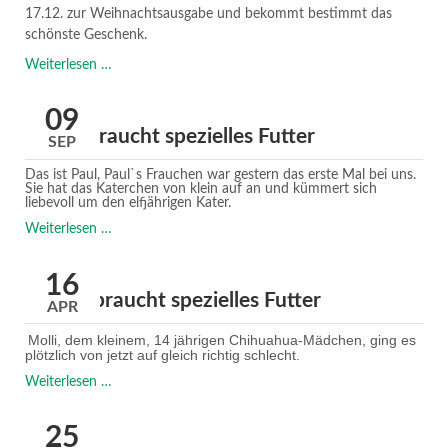
17.12. zur Weihnachtsausgabe und bekommt bestimmt das
schönste Geschenk.
"Chico"
Weiterlesen …
muss
zum
09
(Zahn)arzt
"Paul" braucht spezielles Futter
SEP
Das ist Paul, Paul`s Frauchen war gestern das erste Mal bei uns.
Sie hat das Katerchen von klein auf an und kümmert sich
liebevoll um den elfjährigen Kater.
"Paul"
Weiterlesen …
braucht
spezielles
16
Futter
"Molli" braucht spezielles Futter
APR
Molli, dem kleinem, 14 jährigen Chihuahua-Mädchen, ging es
plötzlich von jetzt auf gleich richtig schlecht.
"Molli"
Weiterlesen …
braucht
spezielles
25
Futter