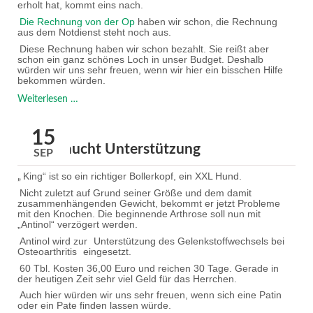
erholt hat, kommt eins nach.
Die Rechnung von der Op
haben wir schon, die Rechnung
aus dem Notdienst steht noch aus.
Diese Rechnung haben wir schon bezahlt. Sie reißt aber
schon ein ganz schönes Loch in unser Budget. Deshalb
würden wir uns sehr freuen, wenn wir hier ein bisschen Hilfe
bekommen würden.
"Nala"
Weiterlesen …
15
King braucht Unterstützung
SEP
King“ ist so ein richtiger Bollerkopf, ein XXL Hund.
„
Nicht zuletzt auf Grund seiner Größe und dem damit
zusammenhängenden Gewicht, bekommt er jetzt Probleme
mit den Knochen. Die beginnende Arthrose soll nun mit
„Antinol“ verzögert werden.
Antinol wird zur
Unterstützung des Gelenkstoffwechsels bei
Osteoarthritis
eingesetzt.
60 Tbl. Kosten 36,00 Euro und reichen 30 Tage. Gerade in
der heutigen Zeit sehr viel Geld für das Herrchen.
Auch hier würden wir uns sehr freuen, wenn sich eine Patin
oder ein Pate finden lassen würde.