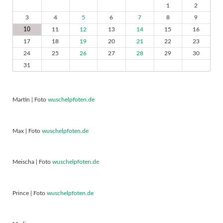
1
2
3
4
5
6
7
8
9
10
11
12
13
14
15
16
17
18
19
20
21
22
23
24
25
26
27
28
29
30
31
Martin | Foto
wuschelpfoten.de
Max | Foto
wuschelpfoten.de
Meischa | Foto
wuschelpfoten.de
Prince | Foto
wuschelpfoten.de