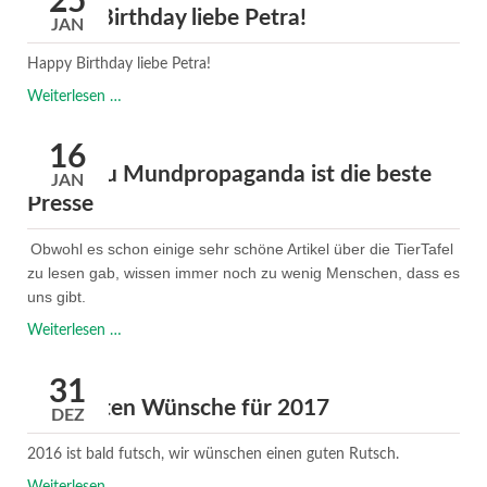
25
Happy Birthday liebe Petra!
JAN
Happy Birthday liebe Petra!
Happy
Weiterlesen …
Birthday
liebe
16
Petra!
Mund zu Mundpropaganda ist die beste
JAN
Presse
Obwohl es schon einige sehr schöne Artikel über die TierTafel
zu lesen gab, wissen immer noch zu wenig Menschen, dass es
uns gibt.
Mund
Weiterlesen …
zu
Mundpropaganda
31
ist
Die besten Wünsche für 2017
DEZ
die
beste
2016 ist bald futsch, wir wünschen einen guten Rutsch.
Presse
Die
Weiterlesen …