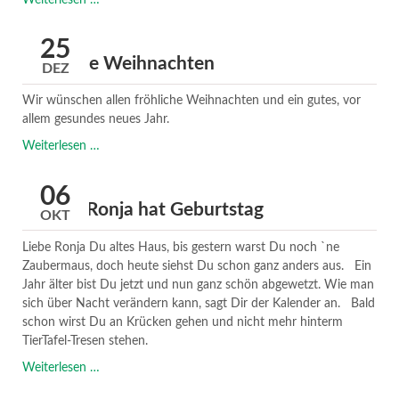
besten
Wünsche
25
für
Fröhliche Weihnachten
DEZ
2017
Wir wünschen allen fröhliche Weihnachten und ein gutes, vor
allem gesundes neues Jahr.
Fröhliche
Weiterlesen …
Weihnachten
06
Unsere Ronja hat Geburtstag
OKT
Liebe Ronja Du altes Haus, bis gestern warst Du noch `ne
Zaubermaus, doch heute siehst Du schon ganz anders aus. Ein
Jahr älter bist Du jetzt und nun ganz schön abgewetzt. Wie man
sich über Nacht verändern kann, sagt Dir der Kalender an. Bald
schon wirst Du an Krücken gehen und nicht mehr hinterm
TierTafel-Tresen stehen.
Unsere
Weiterlesen …
Ronja