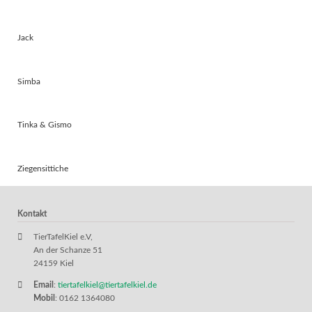
Jack
Simba
Tinka & Gismo
Ziegensittiche
Kontakt
TierTafelKiel e.V,
An der Schanze 51
24159 Kiel
Email
:
tiertafelkiel@tiertafelkiel.de
Mobil
: 0162 1364080