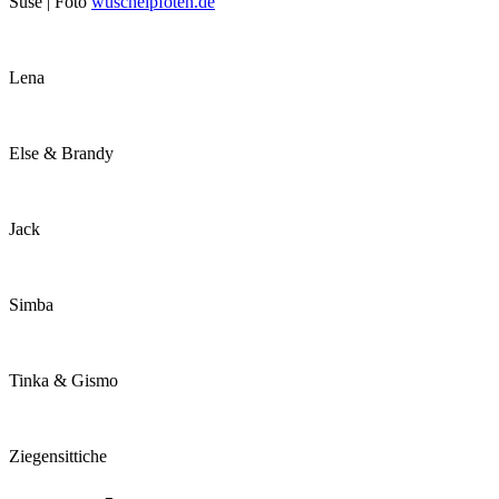
Suse | Foto
wuschelpfoten.de
Lena
Else & Brandy
Jack
Simba
Tinka & Gismo
Ziegensittiche