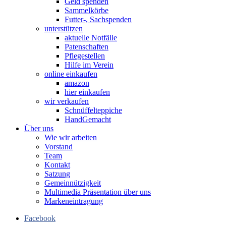
Geld spenden
Sammelkörbe
Futter-, Sachspenden
unterstützen
aktuelle Notfälle
Patenschaften
Pflegestellen
Hilfe im Verein
online einkaufen
amazon
hier einkaufen
wir verkaufen
Schnüffelteppiche
HandGemacht
Über uns
Wie wir arbeiten
Vorstand
Team
Kontakt
Satzung
Gemeinnützigkeit
Multimedia Präsentation über uns
Markeneintragung
Facebook