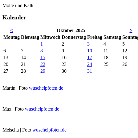
Motte und Kalli
Kalender
<
Oktober 2025
>
Mo
ntag
Di
enstag
Mi
ttwoch
Do
nnerstag
Fr
eitag
Sa
mstag
So
nnta
1
2
3
4
5
6
7
8
9
10
11
12
13
14
15
16
17
18
19
20
21
22
23
24
25
26
27
28
29
30
31
Martin | Foto
wuschelpfoten.de
Max | Foto
wuschelpfoten.de
Meischa | Foto
wuschelpfoten.de