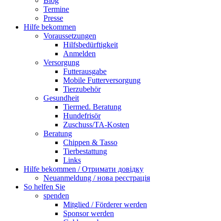
Blog
Termine
Presse
Hilfe bekommen
Voraussetzungen
Hilfsbedürftigkeit
Anmelden
Versorgung
Futterausgabe
Mobile Futterversorgung
Tierzubehör
Gesundheit
Tiermed. Beratung
Hundefrisör
Zuschuss/TA-Kosten
Beratung
Chippen & Tasso
Tierbestattung
Links
Hilfe bekommen / Отримати довідку
Neuanmeldung / нова реєстрація
So helfen Sie
spenden
Mitglied / Förderer werden
Sponsor werden