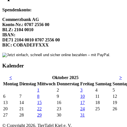
Spendenkonto:
Commerzbank AG
Konto-Nr.: 0707 2556 00
BLZ: 2104 0010
IBAN:
DE71 2104 0010 0707 2556 00
BIC: COBADEFFXXX
Kalender
<
Oktober 2025
>
Mo
ntag
Di
enstag
Mi
ttwoch
Do
nnerstag
Fr
eitag
Sa
mstag
So
nnta
1
2
3
4
5
6
7
8
9
10
11
12
13
14
15
16
17
18
19
20
21
22
23
24
25
26
27
28
29
30
31
© Copyright 2026. TierTafel Kiel e. V.