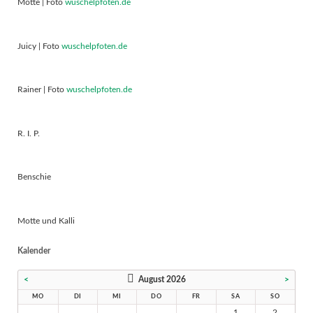
Motte | Foto
wuschelpfoten.de
Juicy | Foto
wuschelpfoten.de
Rainer | Foto
wuschelpfoten.de
R. I. P.
Benschie
Motte und Kalli
Kalender
<
August 2026
>
MO
DI
MI
DO
FR
SA
SO
1
2