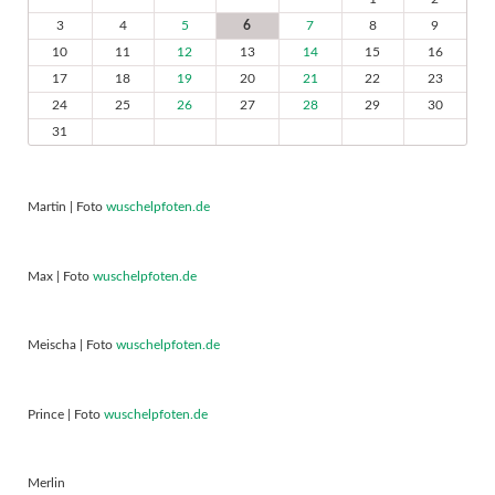
3
4
5
6
7
8
9
10
11
12
13
14
15
16
17
18
19
20
21
22
23
24
25
26
27
28
29
30
31
Martin | Foto
wuschelpfoten.de
Max | Foto
wuschelpfoten.de
Meischa | Foto
wuschelpfoten.de
Prince | Foto
wuschelpfoten.de
Merlin