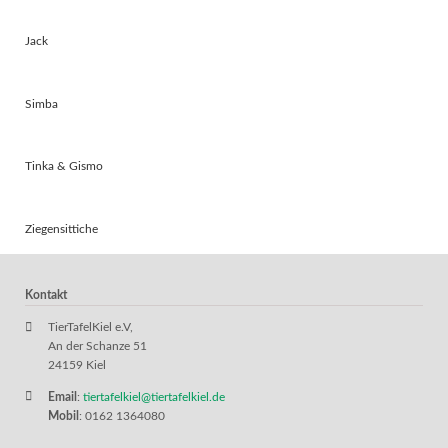
Jack
Simba
Tinka & Gismo
Ziegensittiche
Kontakt
TierTafelKiel e.V,
An der Schanze 51
24159 Kiel
Email
:
tiertafelkiel@tiertafelkiel.de
Mobil
: 0162 1364080