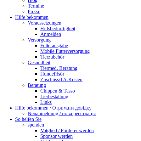
Blog
Termine
Presse
Hilfe bekommen
Voraussetzungen
Hilfsbedürftigkeit
Anmelden
Versorgung
Futterausgabe
Mobile Futterversorgung
Tierzubehör
Gesundheit
Tiermed. Beratung
Hundefrisör
Zuschuss/TA-Kosten
Beratung
Chippen & Tasso
Tierbestattung
Links
Hilfe bekommen / Отримати довідку
Neuanmeldung / нова реєстрація
So helfen Sie
spenden
Mitglied / Förderer werden
Sponsor werden