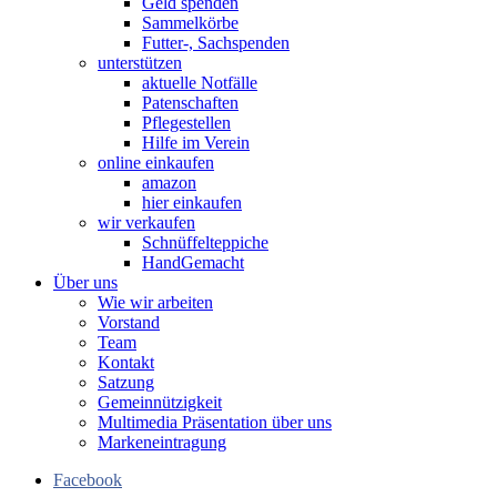
Geld spenden
Sammelkörbe
Futter-, Sachspenden
unterstützen
aktuelle Notfälle
Patenschaften
Pflegestellen
Hilfe im Verein
online einkaufen
amazon
hier einkaufen
wir verkaufen
Schnüffelteppiche
HandGemacht
Über uns
Wie wir arbeiten
Vorstand
Team
Kontakt
Satzung
Gemeinnützigkeit
Multimedia Präsentation über uns
Markeneintragung
Facebook