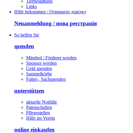
Tierbestattung
Links
Hilfe bekommen / Отримати довідку
Neuanmeldung / нова реєстрація
So helfen Sie
spenden
Mitglied / Förderer werden
Sponsor werden
Geld spenden
Sammelkörbe
Futter-, Sachspenden
unterstützen
aktuelle Notfälle
Patenschaften
Pflegestellen
Hilfe im Verein
online einkaufen