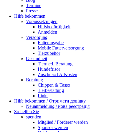
Blog
Termine
Presse
Hilfe bekommen
Voraussetzungen
Hilfsbedürftigkeit
Anmelden
Versorgung
Futterausgabe
Mobile Futterversorgung
Tierzubehör
Gesundheit
Tiermed. Beratung
Hundefrisör
Zuschuss/TA-Kosten
Beratung
Chippen & Tasso
Tierbestattung
Links
Hilfe bekommen / Отримати довідку
Neuanmeldung / нова реєстрація
So helfen Sie
spenden
Mitglied / Förderer werden
Sponsor werden