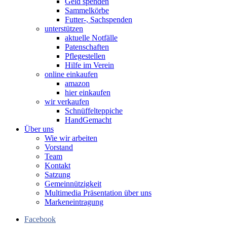
Geld spenden
Sammelkörbe
Futter-, Sachspenden
unterstützen
aktuelle Notfälle
Patenschaften
Pflegestellen
Hilfe im Verein
online einkaufen
amazon
hier einkaufen
wir verkaufen
Schnüffelteppiche
HandGemacht
Über uns
Wie wir arbeiten
Vorstand
Team
Kontakt
Satzung
Gemeinnützigkeit
Multimedia Präsentation über uns
Markeneintragung
Facebook