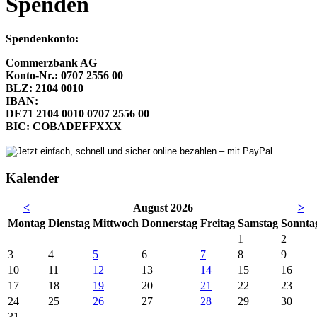
Spenden
Spendenkonto:
Commerzbank AG
Konto-Nr.: 0707 2556 00
BLZ: 2104 0010
IBAN:
DE71 2104 0010 0707 2556 00
BIC: COBADEFFXXX
Kalender
<
August 2026
>
Mo
ntag
Di
enstag
Mi
ttwoch
Do
nnerstag
Fr
eitag
Sa
mstag
So
nnta
1
2
3
4
5
6
7
8
9
10
11
12
13
14
15
16
17
18
19
20
21
22
23
24
25
26
27
28
29
30
31