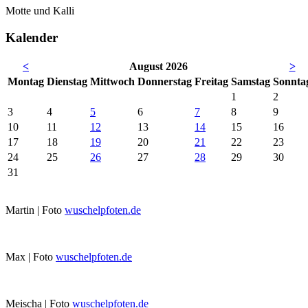
Motte und Kalli
Kalender
<
August 2026
>
Mo
ntag
Di
enstag
Mi
ttwoch
Do
nnerstag
Fr
eitag
Sa
mstag
So
nnta
1
2
3
4
5
6
7
8
9
10
11
12
13
14
15
16
17
18
19
20
21
22
23
24
25
26
27
28
29
30
31
Martin | Foto
wuschelpfoten.de
Max | Foto
wuschelpfoten.de
Meischa | Foto
wuschelpfoten.de