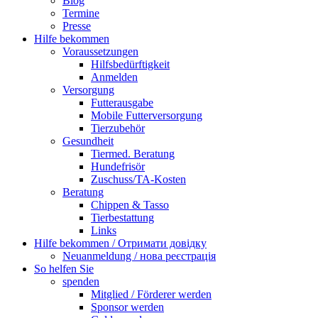
Blog
Termine
Presse
Hilfe bekommen
Voraussetzungen
Hilfsbedürftigkeit
Anmelden
Versorgung
Futterausgabe
Mobile Futterversorgung
Tierzubehör
Gesundheit
Tiermed. Beratung
Hundefrisör
Zuschuss/TA-Kosten
Beratung
Chippen & Tasso
Tierbestattung
Links
Hilfe bekommen / Отримати довідку
Neuanmeldung / нова реєстрація
So helfen Sie
spenden
Mitglied / Förderer werden
Sponsor werden