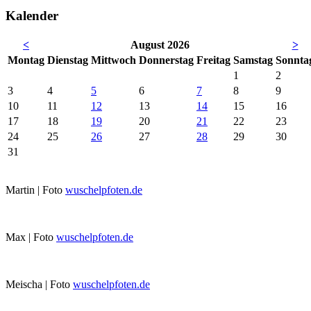
Kalender
<
August 2026
>
Mo
ntag
Di
enstag
Mi
ttwoch
Do
nnerstag
Fr
eitag
Sa
mstag
So
nnta
1
2
3
4
5
6
7
8
9
10
11
12
13
14
15
16
17
18
19
20
21
22
23
24
25
26
27
28
29
30
31
Martin | Foto
wuschelpfoten.de
Max | Foto
wuschelpfoten.de
Meischa | Foto
wuschelpfoten.de