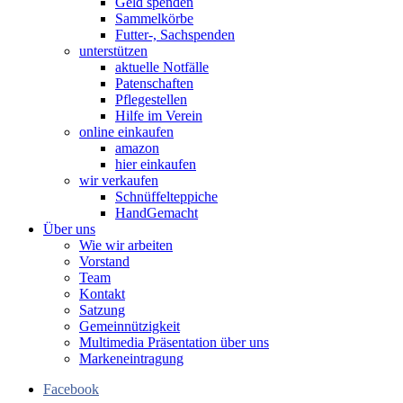
Geld spenden
Sammelkörbe
Futter-, Sachspenden
unterstützen
aktuelle Notfälle
Patenschaften
Pflegestellen
Hilfe im Verein
online einkaufen
amazon
hier einkaufen
wir verkaufen
Schnüffelteppiche
HandGemacht
Über uns
Wie wir arbeiten
Vorstand
Team
Kontakt
Satzung
Gemeinnützigkeit
Multimedia Präsentation über uns
Markeneintragung
Facebook