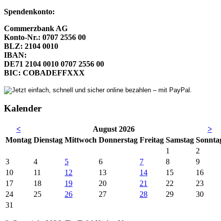
Spendenkonto:
Commerzbank AG
Konto-Nr.: 0707 2556 00
BLZ: 2104 0010
IBAN:
DE71 2104 0010 0707 2556 00
BIC: COBADEFFXXX
Kalender
<
August 2026
>
Mo
ntag
Di
enstag
Mi
ttwoch
Do
nnerstag
Fr
eitag
Sa
mstag
So
nnta
1
2
3
4
5
6
7
8
9
10
11
12
13
14
15
16
17
18
19
20
21
22
23
24
25
26
27
28
29
30
31