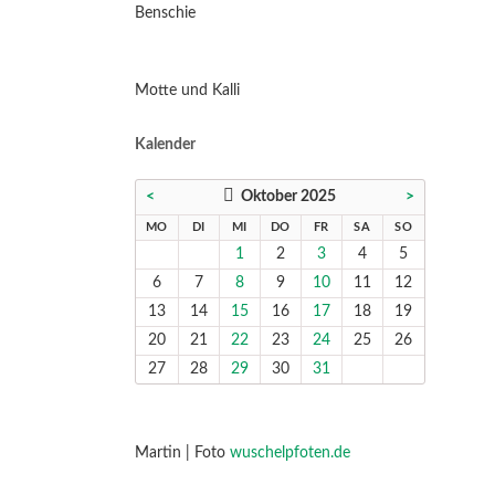
Benschie
Motte und Kalli
Kalender
<
Oktober 2025
>
NTAG
ENSTAG
TTWOCH
NNERSTAG
EITAG
MSTAG
NNTAG
MO
DI
MI
DO
FR
SA
SO
1
2
3
4
5
6
7
8
9
10
11
12
13
14
15
16
17
18
19
20
21
22
23
24
25
26
27
28
29
30
31
Martin | Foto
wuschelpfoten.de