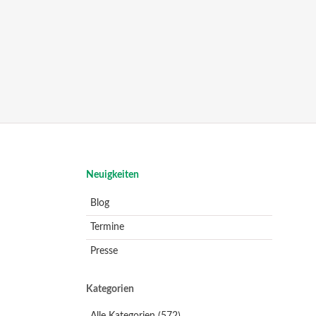
Navigation
Neuigkeiten
überspringen
Blog
Termine
Presse
Kategorien
Alle Kategorien
(572)