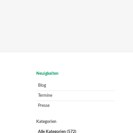
Navigation
Neuigkeiten
überspringen
Blog
Termine
Presse
Kategorien
Alle Kategorien
(572)