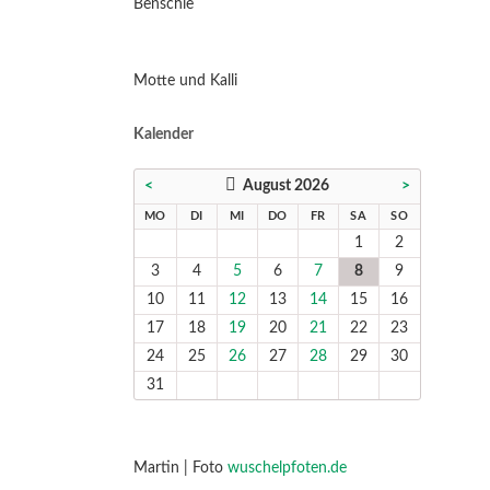
Benschie
Motte und Kalli
Kalender
<
August 2026
>
NTAG
ENSTAG
TTWOCH
NNERSTAG
EITAG
MSTAG
NNTAG
MO
DI
MI
DO
FR
SA
SO
1
2
3
4
5
6
7
8
9
10
11
12
13
14
15
16
17
18
19
20
21
22
23
24
25
26
27
28
29
30
31
Martin | Foto
wuschelpfoten.de